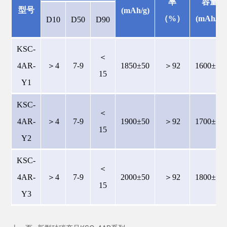
率
容量
型号
(
mAh
/g)
（
%
）
(
mAh
/g)
D10
D50
D90
KSC-
＜
4AR-
＞4
7-9
1850±50
＞92
1600±50
15
Y1
KSC-
＜
4AR-
＞4
7-9
1900±50
＞92
1700±50
15
Y2
KSC-
＜
4AR-
＞4
7-9
2000±50
＞92
1800±50
15
Y3